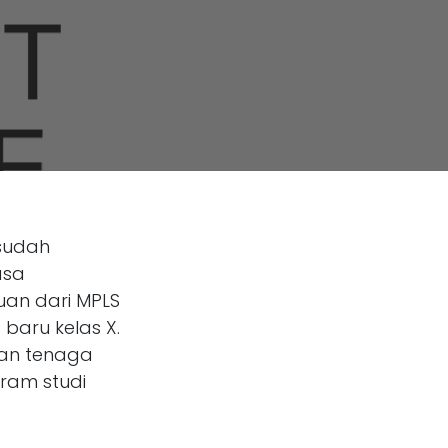
sudah
asa
uan dari MPLS
baru kelas X.
dan tenaga
gram studi