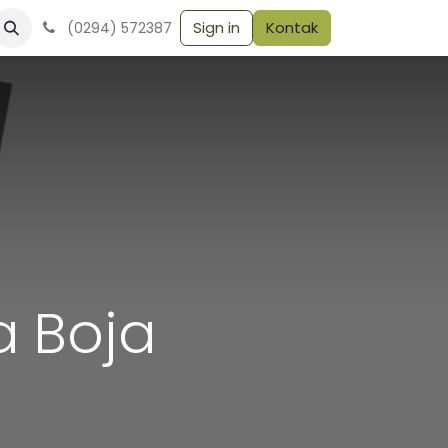
Sign in
Kontak
(0294) 572387
 Boja