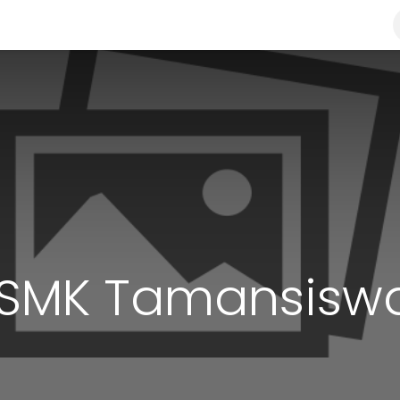
 Kami
Berita
PPDB Online
 SMK Tamansiswa